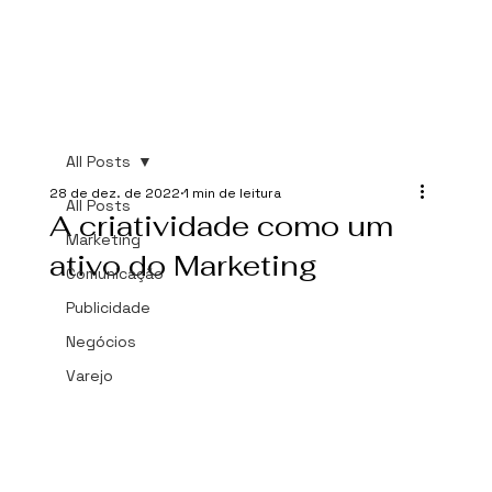
All Posts
28 de dez. de 2022
1 min de leitura
All Posts
A criatividade como um
Marketing
ativo do Marketing
Comunicação
Publicidade
Negócios
Varejo