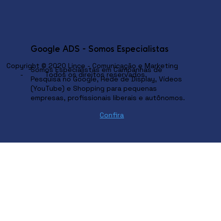
Google ADS - Somos Especialistas
Copyright © 2020 Lince - Comunicação e Marketing
Somos Especialistas em Campanhas de
- Todos os direitos reservados.
Pesquisa no Google, Rede de Display, Vídeos
(YouTube) e Shopping para pequenas
empresas, profissionais liberais e autônomos.
Confira