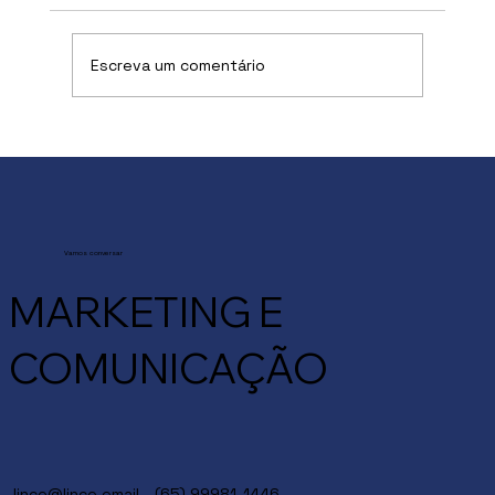
Escreva um comentário
O crescimento continua em foco,
mas a forma para chegar lá mudou
Vamos conversar
MARKETING E
COMUNICAÇÃO
lince@lince.email
- (65) 99981-1446