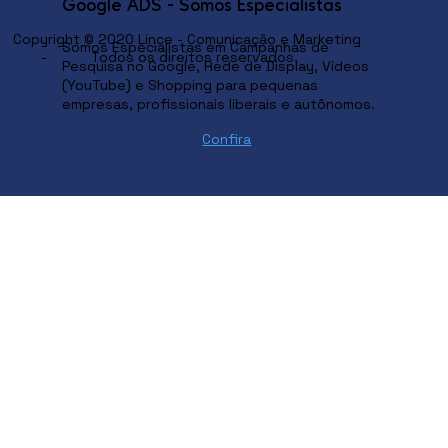
Google ADS - Somos Especialistas
Copyright © 2020 Lince - Comunicação e Marketing
Somos Especialistas em Campanhas de
- Todos os direitos reservados.
Pesquisa no Google, Rede de Display, Vídeos
(YouTube) e Shopping para pequenas
empresas, profissionais liberais e autônomos.
Confira