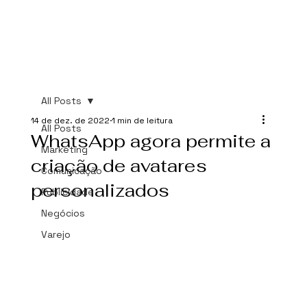
All Posts
14 de dez. de 2022
1 min de leitura
All Posts
WhatsApp agora permite a
Marketing
criação de avatares
Comunicação
personalizados
Publicidade
Negócios
Varejo