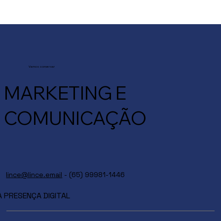
O crescimento continua em foco,
mas a forma para chegar lá mudou
Vamos conversar
MARKETING E
COMUNICAÇÃO
lince@lince.email
- (65) 99981-1446
PRESENÇA DIGITAL