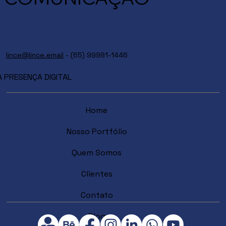
lince@lince.email
- (65) 99981-1446
PRESENÇA DIGITAL
Home
Nosso Portfólio
Quem Somos
Clientes
Contato
Blog