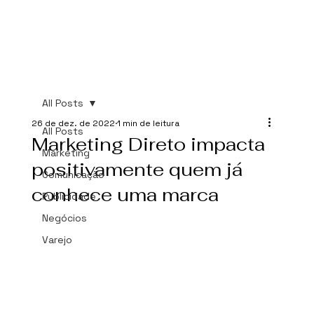
All Posts
26 de dez. de 2022
1 min de leitura
All Posts
Marketing Direto impacta
Marketing
positivamente quem já
Comunicação
conhece uma marca
Publicidade
Negócios
Varejo