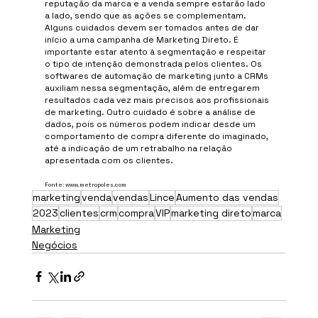
reputação da marca e a venda sempre estarão lado 
a lado, sendo que as ações se complementam. 
Alguns cuidados devem ser tomados antes de dar 
início a uma campanha de Marketing Direto. É 
importante estar atento à segmentação e respeitar 
o tipo de intenção demonstrada pelos clientes. Os 
softwares de automação de marketing junto a CRMs 
auxiliam nessa segmentação, além de entregarem 
resultados cada vez mais precisos aos profissionais 
de marketing. Outro cuidado é sobre a análise de 
dados, pois os números podem indicar desde um 
comportamento de compra diferente do imaginado, 
até a indicação de um retrabalho na relação 
apresentada com os clientes. 
Fonte: www.metropoles.com
marketing
venda
vendas
Lince
Aumento das vendas
2023
clientes
crm
compra
VIP
marketing direto
marca
Marketing
Negócios