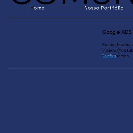
Home
Nosso Portfólio
Google ADS 
Somos Especial
Vídeos (YouTub
e autônomos.
Confira