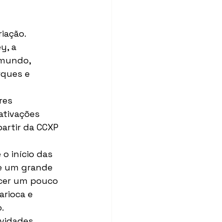
iação. 
y, a 
mundo, 
rques e 
res 
ativações 
partir da CCXP 
o início das 
e um grande 
cer um pouco 
rioca e 
.
vidades, 