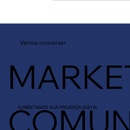
Natura, Perdigão e Sanofi
mostram como usar a
presença no digital para
acelerar vendas em lojas
físicas
Vamos conversar
MARKET
COMUN
AUMENTAMOS SUA PRESENÇA DIGITAL