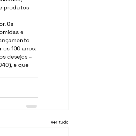
e produtos 
r. Os 
comidas e 
lançamento 
 os 100 anos: 
s desejos – 
40), e que 
Ver tudo