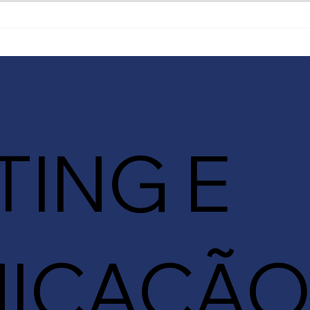
O crescimento continua
202
em foco, mas a forma para
Mar
chegar lá mudou
ING E
ICAÇÃ