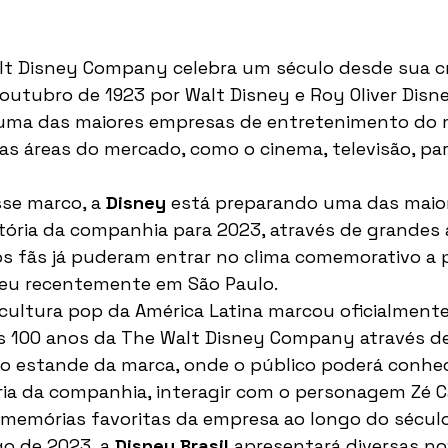
lt Disney Company celebra um século desde sua cr
utubro de 1923 por Walt Disney e Roy Oliver Disne
uma das maiores empresas de entretenimento do 
s áreas do mercado, como o cinema, televisão, pa
se marco, a 
Disney 
está preparando uma das maio
tória da companhia para 2023, através de grandes 
, os fãs já puderam entrar no clima comemorativo a 
eu recentemente em São Paulo.
cultura pop da América Latina marcou oficialmente 
 100 anos da The Walt Disney Company através d
o estande da marca, onde o público poderá conhe
ria da companhia, interagir com o personagem Zé Ca
 memórias favoritas da empresa ao longo do século
go de 2023, a 
Disney Brasil
 apresentará diversas no