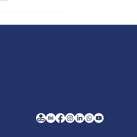
4 Tendências do
keting B2B
O